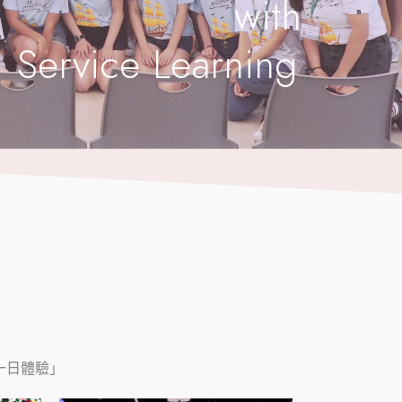
with
 Service Learning
|
一日體驗」