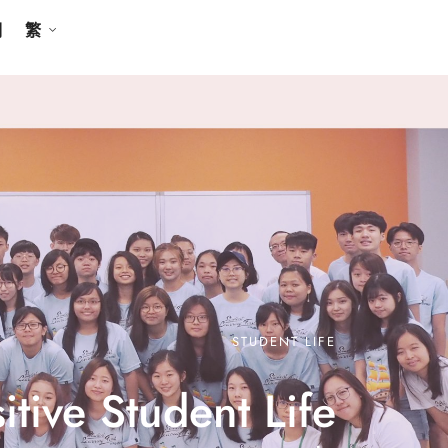
們
繁
STUDENT LIFE
itive
Student Life