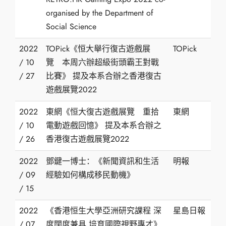
organised by the Department of
Social Science
2022
TOPick《恒大舉行復古遊戲展
TOPick
/ 10
覽 本周六辦超級街頭霸王對戰
/ 27
比賽》 提及本系合辦之香港復古
遊戲展覽2022
2022
東網《恒大復古遊戲展覽 重拾
東網
/ 10
電動遊戲回憶》 提及本系合辦之
/ 26
香港復古遊戲展覽2022
2022
鄧鍵一博士：《新聞資訊和生活
明報
/ 09
經驗如何構成移民動機》
/ 15
2022
《香港恒生大學亞洲研究課程 深
星島日報
/ 07
度闊度兼具 培育國際視野專才》