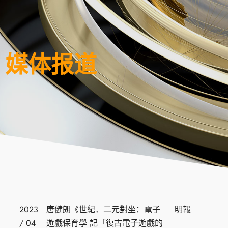
媒体报道
2023
唐健朗《世紀．二元對坐：電子
明報
/ 04
遊戲保育學 記「復古電子遊戲的