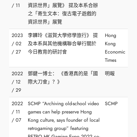
/ 11
資訊世界」展覽》 提及本系合辦
之「寄生文本：復古電子遊戲的
資訊世界」展覽
2023
李韡玲《滋賀大學修學旅行》 提
Hong
/ 02
及本系與其他機構聯合舉行關於
Kong
/ 27
今日教育的研討會
Economic
Times
2022
鄧鍵一博士： 《香港真的是「國
明報
/ 12
際大刀會」？》
/ 29
2022
SCMP “Archiving old-school video
SCMP
/ 11
games can help preserve Hong
/ 07
Kong culture, says founder of local
retrogaming group” featuring
RETRO.HK Gaming Expo 2022 co-