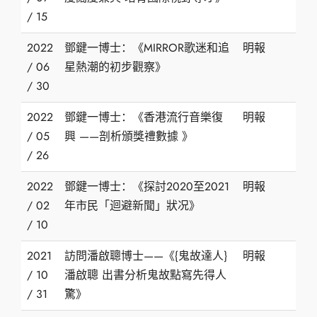
/ 15
2022
鄧鍵一博士：《MIRROR歌迷和追
明報
/ 06
星熱潮的初步觀察》
/ 30
2022
鄧鍵一博士：《香港流行音樂復
明報
/ 05
興 ——剖析頒獎禮數據 》
/ 26
2022
鄧鍵一博士：《探討2020至2021
明報
/ 02
年市民「迴避新聞」狀况》
/ 10
2021
訪問潘啟聰博士——《{鬼故達人}
明報
/ 10
潘啟聰 出書分析鬼故點寫先得人
/ 31
驚》