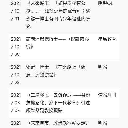
2021
《未來城市：「如果學校有公
明報OL
/ 10
投……」 細聽少年的聲音》引述
/ 31
鄧鍵一博士有關青少年福祉的研
究
2021
訪問潘啟聰博士——《悅讀愈心
星島教育
/ 10
慌》
/ 29
2021
鄧鍵一博士：《在網絡上「偶
明報
/ 10
遇」另類觀點》
/ 28
2021
《二次移民一去難復返 ——身份
信報月刊
/ 08
危機惡化、為下一代教育》引述
/ 04
顏樂燊副教授觀點
2021
《未來城市：政治動盪就要走？
明報