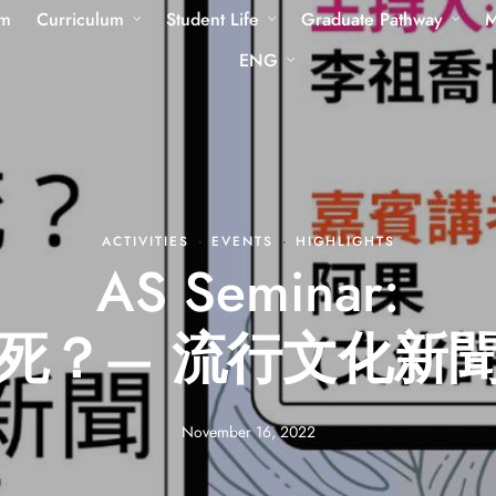
am
Curriculum
Student Life
Graduate Pathway
M
ENG
ACTIVITIES
·
EVENTS
·
HIGHLIGHTS
AS Seminar:
死？— 流行文化新
November 16, 2022