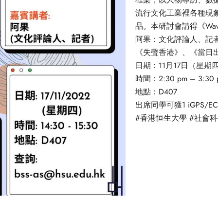
框架，以人物專訪、數
流行文化工業裡各種現
品。本研討會請得《Wa
阿果：文化評論人、記
《失聲香港》、《當日
日期：11月17日（星期
時間：2:30 pm – 3:30 
地點：D407
出席同學可獲1 iGPS/EC
#香港恒生大學
#社會