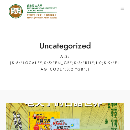
Uncategorized
A:3:
{S:6:"LOCALE";S:5:"EN_GB";S:3:"RTL";I:0;S:9:"FL
AG_CODE";S:2:"GB";}