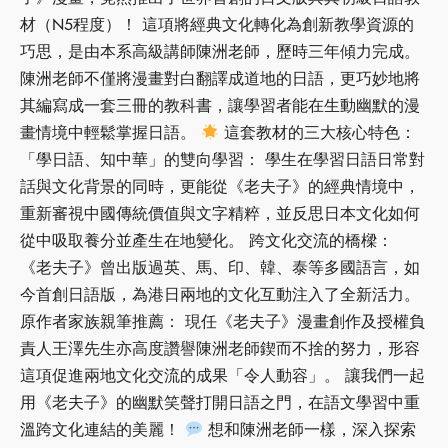
材（N5程度）！ 這項將經典文化轉化為創新教學資源的
巧思，是由本系高級講師陳洲老師，歷時三年傾力完成。
陳洲老師不僅將漫畫對白翻譯成道地的日語，更巧妙地將
其編寫成一套三冊的教科書，讓學習者能在生動幽默的漫
畫情境中輕鬆掌握日語。
這套教材的三大核心特色：
「學日語、知中華」的雙向學習： 學生在學習日語日常對
話與文化背景的同時，更能從《老夫子》的經典情境中，
重新審視中國傳統價值與文字精粹，並反思日本文化如何
從中吸取養分並產生在地變化。 跨文化交流的橋樑：
《老夫子》曾出版過英、馬、印、韓、泰等多國語言，如
今首創日語版，為港日兩地的文化互動注入了全新活力。
原作者家族親筆推薦： 現任《老夫子》漫畫創作及授權負
責人王澤先生亦高度讚譽陳洲老師鍥而不捨的努力，形容
這項促進兩地文化交流的成果「令人動容」。 讓我們一起
用《老夫子》的幽默笑聲打開日語之門，在語文學習中重
溫跨文化連結的美麗！
想和陳洲老師一樣，深入探索