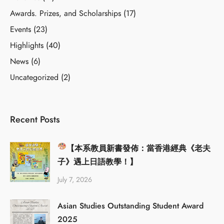
Awards. Prizes, and Scholarships
(17)
Events
(23)
Highlights
(40)
News
(6)
Uncategorized
(2)
Recent Posts
【本系教員新書發佈：當香港經典《老夫
子》遇上日語教學！】
July 7, 2026
Asian Studies Outstanding Student Award
2025