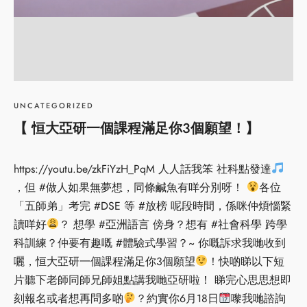
UNCATEGORIZED
【 恒大亞研一個課程滿足你3個願望！】
https://youtu.be/zkFiYzH_PqM 人人話我笨 社科點發達
，但 #做人如果無夢想，同條鹹魚有咩分別呀！
各位
「五師弟」考完 #DSE 等 #放榜 呢段時間，係咪仲煩惱緊
讀咩好
？ 想學 #亞洲語言 傍身？想有 #社會科學 跨學
科訓練？仲要有趣嘅 #體驗式學習？~ 你嘅訴求我哋收到
囇，恒大亞研一個課程滿足你3個願望
！快啲睇以下短
片聽下老師同師兄師姐點講我哋亞研啦！ 睇完心思思想即
刻報名或者想再問多啲
？約實你6月18日
嚟我哋諮詢